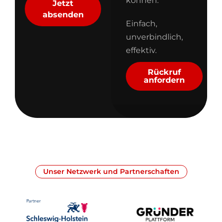
können.
Jetzt
absenden
Einfach,
unverbindlich,
effektiv.
Rückruf
anfordern
Unser Netzwerk und Partnerschaften