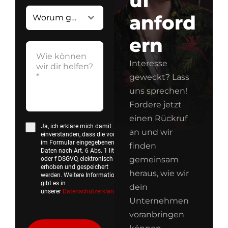
uf
anford
Worum geht's?*
ern
Interesse
geweckt? Lass
uns sprechen!
Fordere jetzt
einen Rückruf
Ja, ich erkläre mich damit
an und wir
einverstanden, dass die von mir
im Formular eingegebenen
finden
Daten nach Art. 6 Abs. 1 lit.
gemeinsam
oder f DSGVO, elektronisch
erhoben und gespeichert
heraus, wie wir
werden. Weitere Informationen
gibt es in
dein
unserer
Datenschutzerklärung.
*
Unternehmen
voranbringen