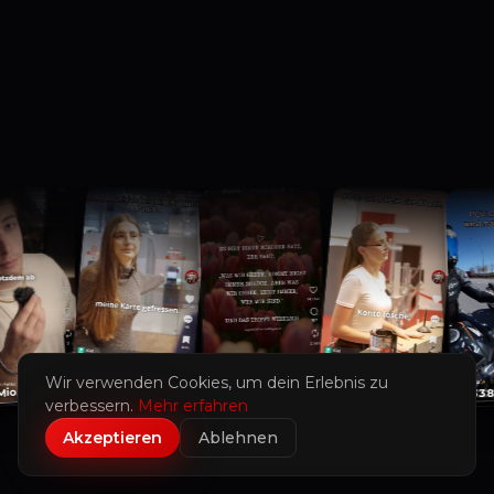
Wir verwenden Cookies, um dein Erlebnis zu
425K
168K
io.
1,2 Mio.
338
verbessern.
Mehr erfahren
Akzeptieren
Ablehnen