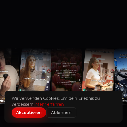
Wir verwenden Cookies, um dein Erlebnis zu
425K
168K
io.
1,2 Mio.
338
verbessern.
Mehr erfahren
Akzeptieren
Ablehnen