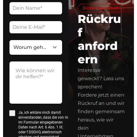
Direkt sprechen
Rückru
f
anford
Worum geht's?*
ern
Interesse
geweckt? Lass uns
sprechen!
Fordere jetzt einen
Rückruf an und wir
finden gemeinsam
Ja, ich erkläre mich damit
einverstanden, dass die von mir
heraus, wie wir
im Formular eingegebenen
Daten nach Art. 6 Abs. 1 lit.
dein
oder f DSGVO, elektronisch
Unternehmen
erhoben und gespeichert