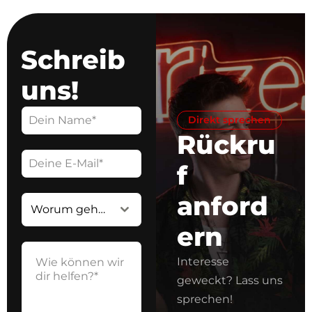
Schreib
uns!
Direkt sprechen
Rückru
f
anford
Worum geht's?*
ern
Interesse
geweckt? Lass uns
sprechen!